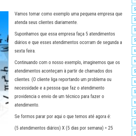
S
Vamos tomar como exemplo uma pequena empresa que
S
atenda seus clientes diariamente.
S
Suponhamos que essa empresa faça 5 atendimentos
S
diários e que esses atendimentos ocorram de segunda a
s
sexta feira.
s
Continuando com o nosso exemplo, imaginemos que os
atendimentos aconteçam à partir de chamados dos
S
clientes. (O cliente liga reportando um problema ou
s
necessidade e a pessoa que faz o atendimento
S
providencia o envio de um técnico para fazer o
s
atendimento.
S
Se formos parar por aqui o que temos até agora é:
S
(5 atendimentos diários) X (5 dias por semana) = 25
S