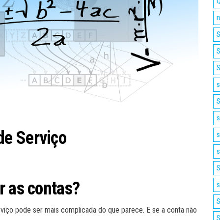
Q
r
S
S
S
s
S
s
e Serviço
s
s
S
r as contas?
s
S
viço pode ser mais complicada do que parece. E se a conta não
S