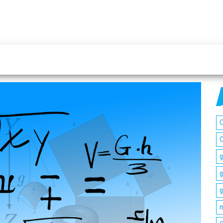
C
C
g
g
g
m