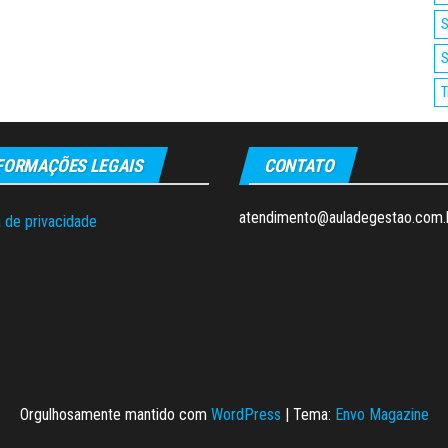
S
S
T
FORMAÇÕES LEGAIS
CONTATO
atendimento@auladegestao.com.
a de privacidade
Orgulhosamente mantido com
WordPress
|
Tema:
Envo Magazine