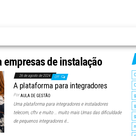
a empresas de instalação
C
26 de agosto de 2024
Off
A plataforma para integradores
C
Por
g
AULA DE GESTÃO
Uma plataforma para integradores e instaladores
g
telecom, cftv e muito .. muito mais Umas das dificuldade
g
de pequenos integradores é…
m