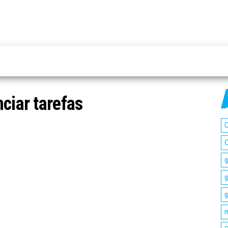
ciar tarefas
C
C
g
g
g
m