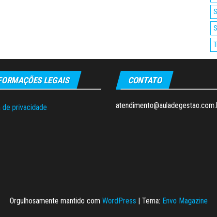
S
S
T
FORMAÇÕES LEGAIS
CONTATO
atendimento@auladegestao.com.
a de privacidade
Orgulhosamente mantido com
WordPress
|
Tema:
Envo Magazine