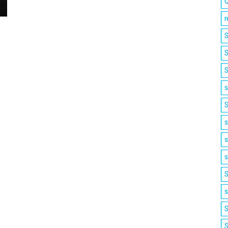
Q
r
S
S
S
s
S
s
s
s
S
s
S
S