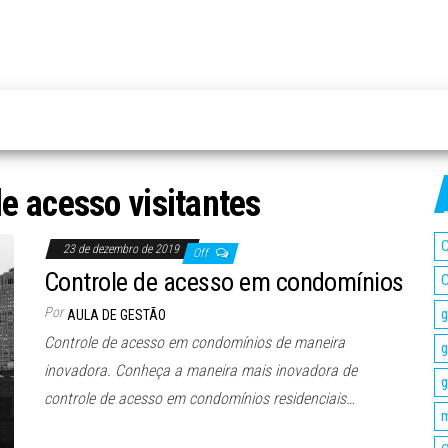
e acesso visitantes
C
23 de dezembro de 2019
Off
Controle de acesso em condomínios
C
Por
g
AULA DE GESTÃO
Controle de acesso em condomínios de maneira
g
inovadora. Conheça a maneira mais inovadora de
g
controle de acesso em condomínios residenciais…
m