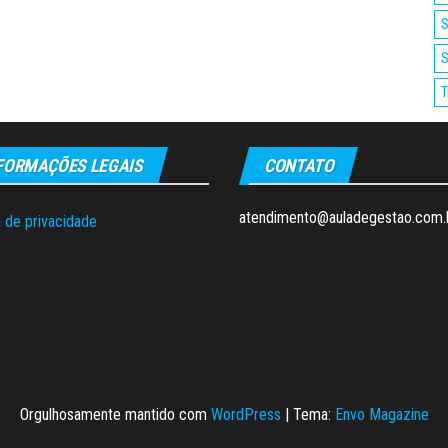
S
S
T
FORMAÇÕES LEGAIS
CONTATO
atendimento@auladegestao.com.
a de privacidade
Orgulhosamente mantido com
WordPress
|
Tema:
Envo Magazine