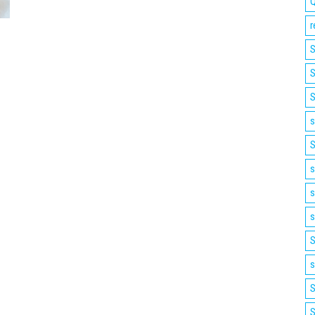
Q
r
S
S
S
s
S
s
s
s
S
s
S
S