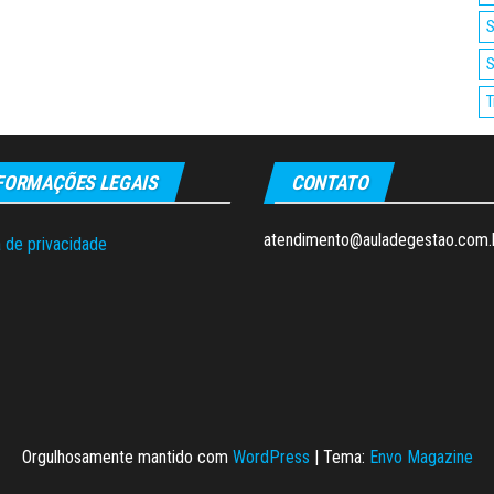
S
S
T
FORMAÇÕES LEGAIS
CONTATO
atendimento@auladegestao.com.
a de privacidade
Orgulhosamente mantido com
WordPress
|
Tema:
Envo Magazine