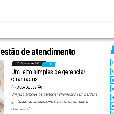
gestão de atendimento
C
20 de junho de 2022
Off
Um jeito simples de gerenciar
C
chamados
g
Por
AULA DE GESTÃO
g
Um jeito simples de gerenciar chamados sem perder a
g
qualidade do atendimento é ter em mente que o
m
chamado do…