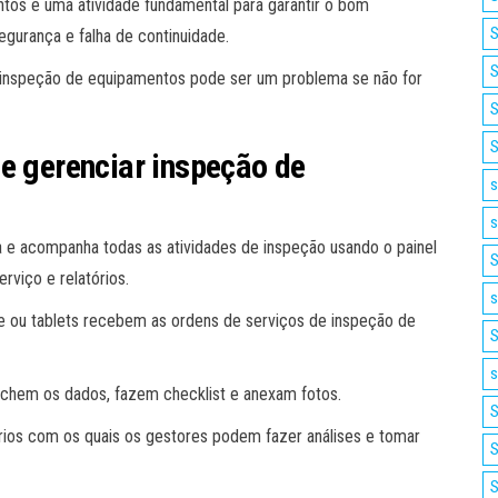
os é uma atividade fundamental para garantir o bom
S
urança e falha de continuidade.
S
a inspeção de equipamentos pode ser um problema se não for
S
S
de gerenciar inspeção de
s
s
a e acompanha todas as atividades de inspeção usando o painel
S
rviço e relatórios.
s
e ou tablets recebem as ordens de serviços de inspeção de
S
s
enchem os dados, fazem checklist e anexam fotos.
S
ios com os quais os gestores podem fazer análises e tomar
S
S