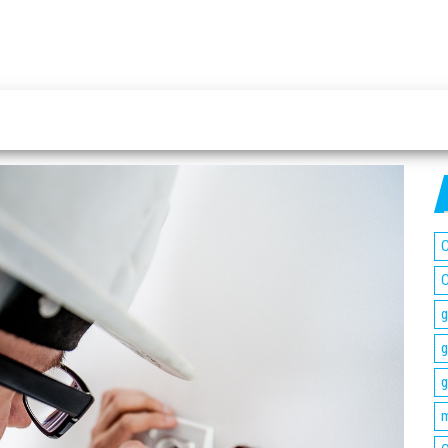
C
C
g
g
g
m