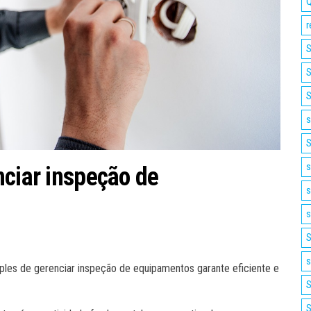
Q
r
S
S
S
s
S
s
nciar inspeção de
s
s
S
s
les de gerenciar inspeção de equipamentos garante eficiente e
S
S